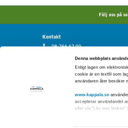
Följ oss på s
Kontakt
08-766 67 00
Denna webbplats använde
kappala@kappala.se
Enligt lagen om elektroni
Kontakt
cookie är en textfil som l
användaren åter besöker n
www.kappala.se
använder 
accepterar användandet av 
eller via "Läs mer länken"
Post- och telestyrelsen, s