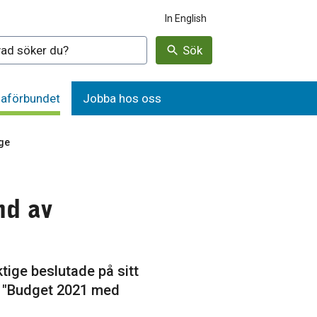
In English
denna webbplatsen
Sök
aförbundet
Jobba hos oss
ge
nd av
e
ige beslutade på sitt
 "Budget 2021 med