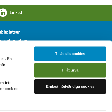
LinkedIn
bbplatsen
m webbplatsen
llgänglighet
Tillåt alla cookies
ies. En
handling av personuppgifter
 när
Tillåt urval
om inte
Endast nödvändiga cookies
ter cookies
on om