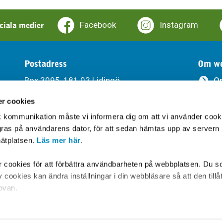
ociala medier
Facebook
Instagram
Postadress
Om we
Box 3095, 181 03 Lidingö
O
r cookies
Ti
Besöksadress
sk kommunikation måste vi informera dig om att vi använder cook
Södra Kungsvägen 315, Lidingö
Be
agras på användarens dator, för att sedan hämtas upp av servern
ätplatsen.
Läs mer här
.
Leveransadress
Gåshagaleden 6, 181 66 Lidingö
cookies för att förbättra användbarheten på webbplatsen. Du s
cookies kan ändra inställningar i din webbläsare så att den tillå
 ovan.
Hitta hit
om är tillsynsmyndighet på området, lämnar ytterligare informati