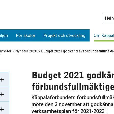
Sök på 
iljön
För skolor
Projekt och utveckling
Om Käppal
Nyheter
Nyheter 2020
Budget 2021 godkänd av förbundsfullmäkti
Budget 2021 godkä
förbundsfullmäktig
Käppalaförbundets förbundsfullmäkt
möte den 3 november att godkänna
verksamhetsplan för 2021-2023".