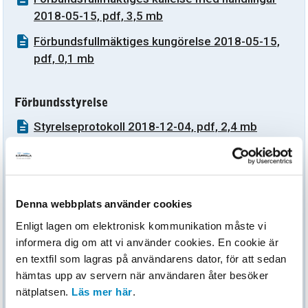
2018-05-15, pdf, 3,5 mb
Förbundsfullmäktiges kungörelse 2018-05-15,
pdf, 0,1 mb
Förbundsstyrelse
Styrelseprotokoll 2018-12-04, pdf, 2,4 mb
Kallelse med handlingar till styrelsesammanträde
2018-12-04, pdf, 2,8 mb
Kallelse till styrelsesammanträde 2018-12-04,
Denna webbplats använder cookies
pdf, 0,2 mb
Enligt lagen om elektronisk kommunikation måste vi
Styrelseprotokoll 2018-09-25, pdf, 2,8 mb
informera dig om att vi använder cookies. En cookie är
en textfil som lagras på användarens dator, för att sedan
Styrelsekallelse med handlingar 2018-09-25,
hämtas upp av servern när användaren åter besöker
pdf, 3,4 mb
nätplatsen.
Läs mer här
.
Kallelse till styrelsesammanträde 2018-09-25,