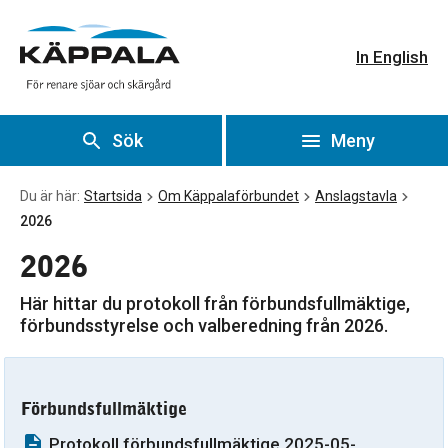
2026
Gå till huvudinnehåll
In English
Sök
Meny
Du är här:
Startsida
Om Käppalaförbundet
Anslagstavla
2026
2026
Här hittar du protokoll från förbundsfullmäktige,
förbundsstyrelse och valberedning från 2026.
Förbundsfullmäktige
Protokoll förbundsfullmäktige 2025-05-