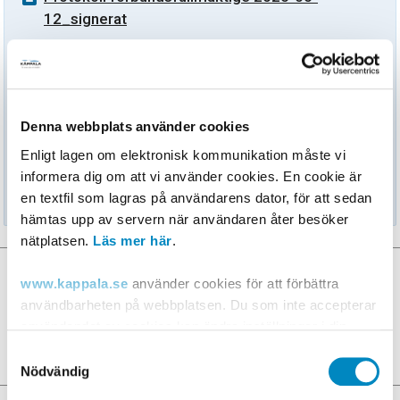
12_signerat
Förbundsstyrelse
Protokoll förbundsstyrelsen 2026-05-26
Denna webbplats använder cookies
Enligt lagen om elektronisk kommunikation måste vi
Valberedning
informera dig om att vi använder cookies. En cookie är
Protokoll_valberedningen 2026-05-11_signerat
en textfil som lagras på användarens dator, för att sedan
hämtas upp av servern när användaren åter besöker
nätplatsen.
Läs mer här
.
Dela sidan
www.kappala.se
använder cookies för att förbättra
Facebook
användbarheten på webbplatsen. Du som inte accepterar
användandet av cookies kan ändra inställningar i din
LinkedIn
webbläsare så att den tillåter cookies eller via "Läs mer
Samtyckesval
länken" ovan.
Nödvändig