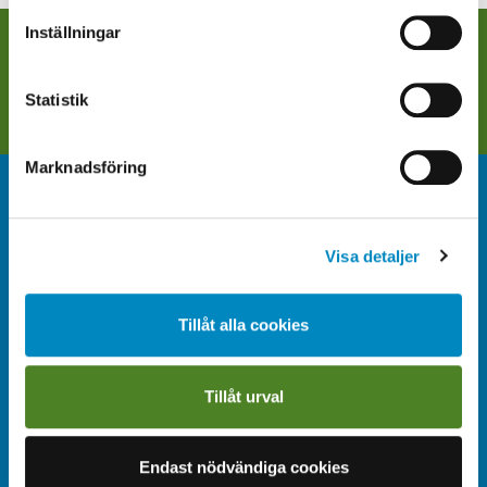
Post- och telestyrelsen, som är tillsynsmyndighet på
Inställningar
Följ oss på sociala medier
området, lämnar ytterligare information om cookies på
sin
webbplats
.
Statistik
Facebook
Instagram
LinkedIn
Marknadsföring
Kontakt
08-766 67 00
Visa detaljer
kappala@kappala.se
Tillåt alla cookies
Kontakt
Tillåt urval
Postadress
Box 3095, 181 03 Lidingö
Endast nödvändiga cookies