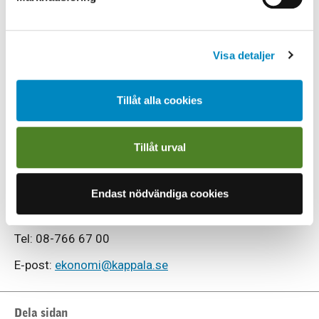
Förfallodatum
Totalt fakturabelopp
Totalt momsbelopp och momssats
Vilken vara eller tjänst som fakturan avser
Visa detaljer
Eventuell information om factoring om det
används
Tillåt alla cookies
Fullständiga bilagor ska biläggas i samma fil
som fakturan
Tillåt urval
Kontakta receptionen för
leverantörsfakturor
Endast nödvändiga cookies
Receptionen Käppalaförbundet
Tel: 08-766 67 00
E‐post:
ekonomi@kappala.se
Dela sidan