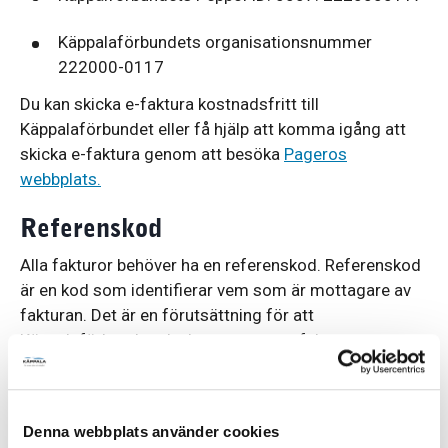
Käppalaförbundets organisationsnummer
222000-0117
Du kan skicka e-faktura kostnadsfritt till
Käppalaförbundet eller få hjälp att komma igång att
skicka e-faktura genom att besöka
Pageros
webbplats.
Referenskod
Alla fakturor behöver ha en referenskod. Referenskod
är en kod som identifierar vem som är mottagare av
fakturan. Det är en förutsättning för att
Käppalaförbundet ska kunna ta emot fakturan.
Det är beställaren på Käppalaförbundet som ska
uppge korrekt referenskod vid beställning. Om du inte
har någon referenskod ska du kontakta beställaren på
Denna webbplats använder cookies