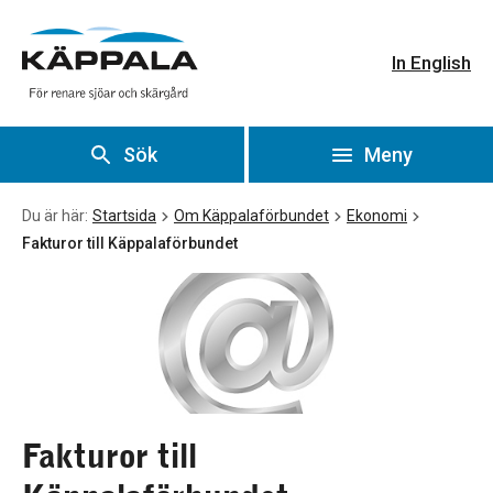
Fakturor till Käppalaförbundet
Gå till huvudinnehåll
In English
Sök
Meny
Du är här:
Startsida
Om Käppalaförbundet
Ekonomi
Fakturor till Käppalaförbundet
Fakturor till