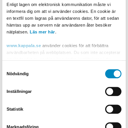
Käppalaförbundet.
Enligt lagen om elektronisk kommunikation måste vi
Referenskoden är antingen en 9 tecken lång kod - sex
informera dig om att vi använder cookies. En cookie är
en textfil som lagras på användarens dator, för att sedan
bokstäver följt av tre siffror till exempel Ann
hämtas upp av servern när användaren åter besöker
Andersson har referenskoden annand001.
nätplatsen.
Läs mer här
.
Referenskoden kan även var ett projektnummer och är
då en kod på fyra till sex siffror.
www.kappala.se
använder cookies för att förbättra
Uppgifter som krävs på fakturan
användbarheten på webbplatsen. Du som inte accepterar
användandet av cookies kan ändra inställningar i din
Leverantörens namn och adress
webbläsare så att den tillåter cookies eller via "Läs mer
Samtyckesval
Köparens namn och adress
länken" ovan.
Nödvändig
Referenskod enligt ovan
Organisationsnummer
Post- och telestyrelsen, som är tillsynsmyndighet på
Inställningar
Momsregistreringsnummer
området, lämnar ytterligare information om cookies på
Bankgiro, plusgiro eller bankkonto
sin
webbplats
.
Uppgift om F-skattsedel
Statistik
Fakturanummer
Fakturadatum
Marknadsföring