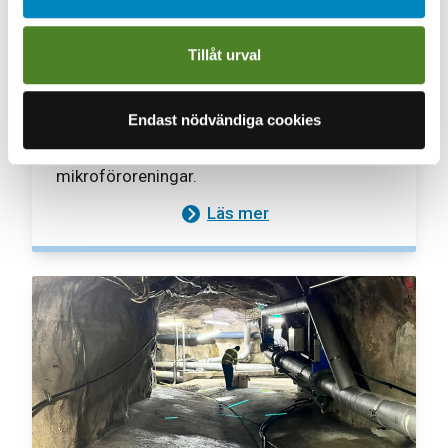
Tillåt urval
Pilotförsök för rening av
mikroföroreningar
Endast nödvändiga cookies
Projektets syfte är att utreda och tydliggöra
förutsättningar för pilotförsök för
mikroföroreningar.
Läs mer