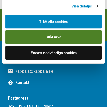
Visa detaljer
Följ oss på sociala medier
Tillåt alla cookies
Facebook
Instagram
LinkedIn
Tillåt urval
Kontakt
Endast nödvändiga cookies
08-766 67 00
kappala@kappala.se
Kontakt
Postadress
Box 3095, 181 03 Lidingö