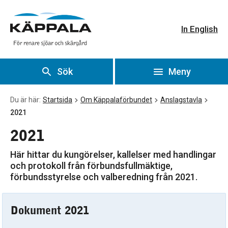
2021
Gå till huvudinnehåll
In English
Sök
Meny
Du är här:
Startsida
Om Käppalaförbundet
Anslagstavla
2021
2021
Här hittar du kungörelser, kallelser med handlingar
och protokoll från förbundsfullmäktige,
förbundsstyrelse och valberedning från 2021.
Dokument 2021