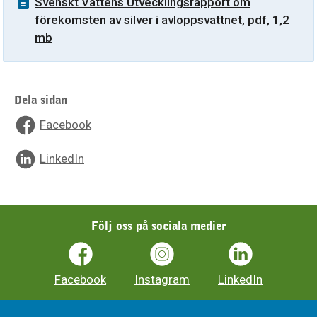
Svenskt Vattens Utvecklingsrapport om
förekomsten av silver i avloppsvattnet, pdf, 1,2
mb
Dela sidan
Facebook
LinkedIn
Följ oss på sociala medier
Facebook
Instagram
LinkedIn