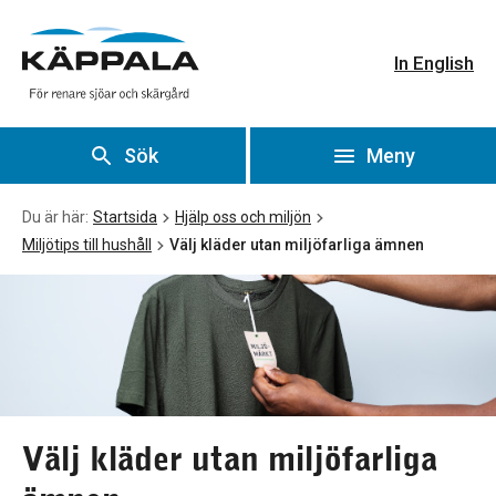
Välj kläder utan miljöfarliga ämnen
Gå till huvudinnehåll
In English
Sök
Meny
Du är här:
Startsida
Hjälp oss och miljön
Miljötips till hushåll
Välj kläder utan miljöfarliga ämnen
Välj kläder utan miljöfarliga