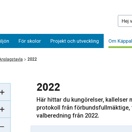
Sök på 
iljön
För skolor
Projekt och utveckling
Om Käppal
Anslagstavla
2022
2022
Här hittar du kungörelser, kallelser
protokoll från förbundsfullmäktige,
valberedning från 2022.