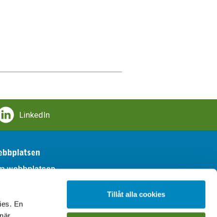
LinkedIn
bbplatsen
m webbplatsen
llgänglighet
Tillåt alla cookies
ies. En
handling av personuppgifter
 när