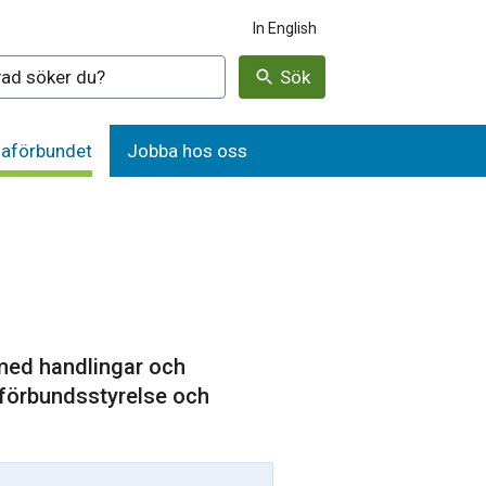
In English
denna webbplatsen
Sök
aförbundet
Jobba hos oss
 med handlingar och
 förbundsstyrelse och