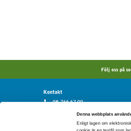
Följ oss på s
Kontakt
08-766 67 00
Denna webbplats använde
kappala@kappala.se
Enligt lagen om elektroni
Kontakt
cookie är en textfil som l