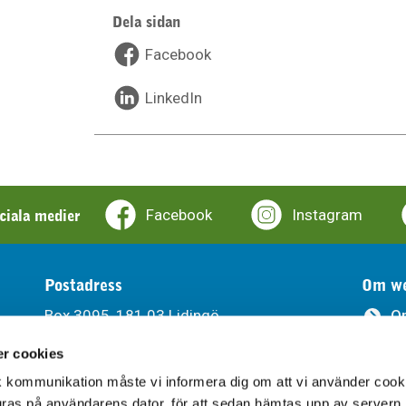
Dela sidan
Facebook
LinkedIn
ociala medier
Facebook
Instagram
Postadress
Om we
Box 3095, 181 03 Lidingö
O
r cookies
Ti
Besöksadress
sk kommunikation måste vi informera dig om att vi använder cook
Södra Kungsvägen 315, Lidingö
Be
agras på användarens dator, för att sedan hämtas upp av servern