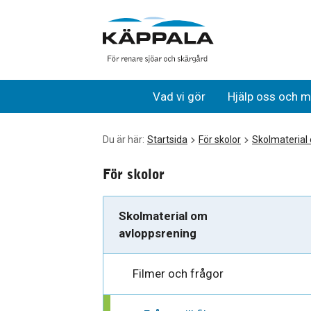
Frågor till filmerna
Gå till huvudinnehåll
Vad vi gör
Hjälp oss och m
Du är här:
Startsida
För skolor
Skolmaterial
För skolor
Skolmaterial om
avloppsrening
Filmer och frågor