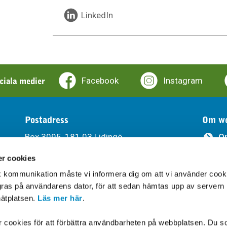
LinkedIn
ociala medier
Facebook
Instagram
Postadress
Om we
Box 3095, 181 03 Lidingö
O
r cookies
Ti
Besöksadress
sk kommunikation måste vi informera dig om att vi använder cook
Södra Kungsvägen 315, Lidingö
Be
agras på användarens dator, för att sedan hämtas upp av servern
ätplatsen.
Läs mer här
.
Leveransadress
Gåshagaleden 6, 181 66 Lidingö
cookies för att förbättra användbarheten på webbplatsen. Du s