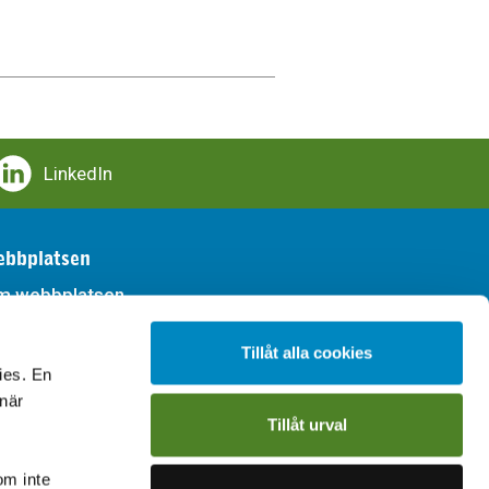
LinkedIn
bbplatsen
m webbplatsen
llgänglighet
Tillåt alla cookies
ies. En
handling av personuppgifter
 när
Tillåt urval
om inte