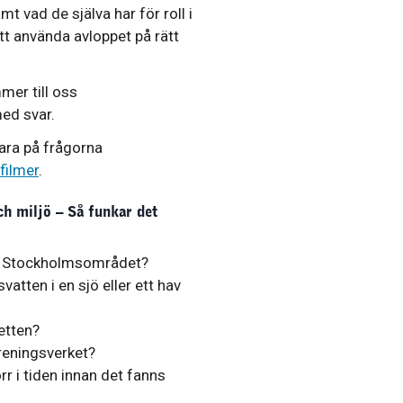
t vad de själva har för roll i
tt använda avloppet på rätt
mer till oss
ed svar.
vara på frågorna
filmer
.
ch miljö – Så funkar det
 i Stockholmsområdet?
tten i en sjö eller ett hav
letten?
reningsverket?
 i tiden innan det fanns