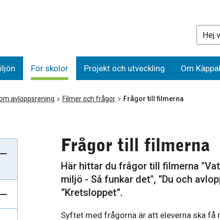
Sök på 
iljön
För skolor
Projekt och utveckling
Om Käppal
 om avloppsrening
Filmer och frågor
Frågor till filmerna
Frågor till filmerna
Här hittar du frågor till filmerna "V
miljö - Så funkar det", ”Du och avlo
”Kretsloppet”.
Syftet med frågorna är att eleverna ska få r