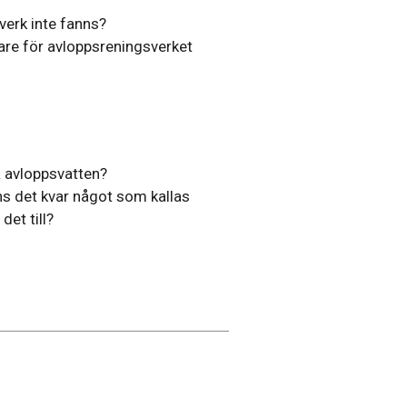
verk inte fanns?
tare för avloppsreningsverket
a avloppsvatten?
nns det kvar något som kallas
et till?