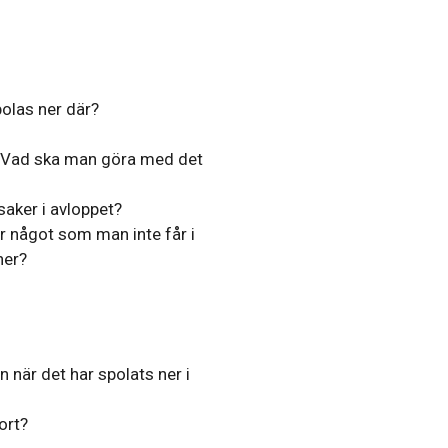
polas ner där?
t? Vad ska man göra med det
aker i avloppet?
r något som man inte får i
ner?
n när det har spolats ner i
ort?