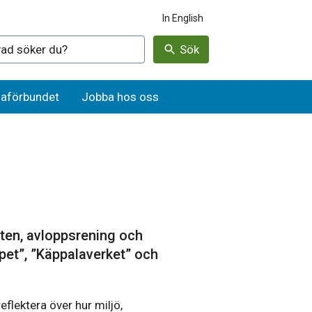
In English
denna webbplatsen
Sök
aförbundet
Jobba hos oss
atten, avloppsrening och
ppet”, ”Käppalaverket” och
eflektera över hur miljö,