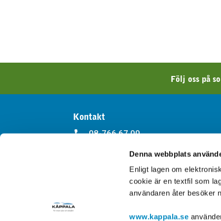
Följ oss på s
Kontakt
08-766 67 00
Denna webbplats använde
kappala@kappala.se
Enligt lagen om elektroni
Kontakt
cookie är en textfil som l
användaren åter besöker n
www.kappala.se
använder 