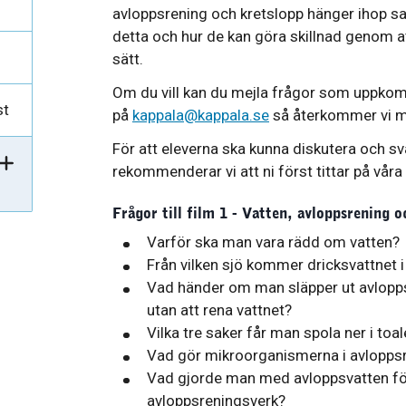
avloppsrening och kretslopp hänger ihop sam
detta och hur de kan göra skillnad genom a
sätt.
Om du vill kan du mejla frågor som uppkom
st
på
kappala@kappala.se
så återkommer vi m
För att eleverna ska kunna diskutera och s
rekommenderar vi att ni först tittar på våra
Frågor till film 1 - Vatten, avloppsrening o
Varför ska man vara rädd om vatten?
Från vilken sjö kommer dricksvattnet
Vad händer om man släpper ut avloppsva
utan att rena vattnet?
Vilka tre saker får man spola ner i toa
Vad gör mikroorganismerna i avlopps
Vad gjorde man med avloppsvatten förr
avloppsreningsverk?