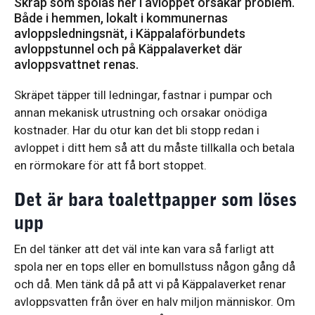
Skräp som spolas ner i avloppet orsakar problem.
Både i hemmen, lokalt i kommunernas
avloppsledningsnät, i Käppalaförbundets
avloppstunnel och på Käppalaverket där
avloppsvattnet renas.
Skräpet täpper till ledningar, fastnar i pumpar och
annan mekanisk utrustning och orsakar onödiga
kostnader. Har du otur kan det bli stopp redan i
avloppet i ditt hem så att du måste tillkalla och betala
en rörmokare för att få bort stoppet.
Det är bara toalettpapper som löses
upp
En del tänker att det väl inte kan vara så farligt att
spola ner en tops eller en bomullstuss någon gång då
och då. Men tänk då på att vi på Käppalaverket renar
avloppsvatten från över en halv miljon människor. Om