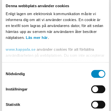
Denna webbplats använder cookies
Enligt lagen om elektronisk kommunikation måste vi
informera dig om att vi använder cookies. En cookie är
en textfil som lagras på användarens dator, för att sedan
hämtas upp av servern när användaren åter besöker
nätplatsen.
Läs mer här
.
Bindor, trosskydd och snus.
www.kappala.se
använder cookies för att förbättra
användbarheten på webbplatsen. Du som inte accepterar
Konstiga saker som har fastnat i våra
användandet av cookies kan ändra inställningar i din
rensgaller
webbläsare så att den tillåter cookies eller via "Läs mer
Samtyckesval
länken" ovan.
Nödvändig
Post- och telestyrelsen, som är tillsynsmyndighet på
Inställningar
området, lämnar ytterligare information om cookies på
sin
webbplats
.
Statistik