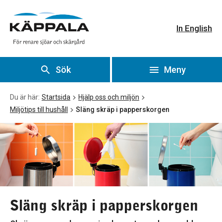
Släng skräp i papperskorgen
Gå till huvudinnehåll
In English
Sök
Meny
Du är här:
Startsida
Hjälp oss och miljön
Miljötips till hushåll
Släng skräp i papperskorgen
Släng skräp i papperskorgen