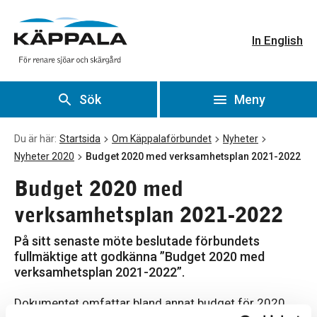
Budget 2020 med verksamhetsplan 2021-2022
Gå till huvudinnehåll
In English
Sök
Meny
Du är här:
Startsida
Om Käppalaförbundet
Nyheter
Nyheter 2020
Budget 2020 med verksamhetsplan 2021-2022
Budget 2020 med
verksamhetsplan 2021-2022
På sitt senaste möte beslutade förbundets
fullmäktige att godkänna ”Budget 2020 med
verksamhetsplan 2021-2022”.
Dokumentet omfattar bland annat budget för 2020,