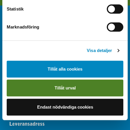
Statistik
Kontakt
Marknadsföring
08-766 67 00
kappala@kappala.se
Visa detaljer
Kontakt
Tillåt alla cookies
Postadress
Box 3095, 181 03 Lidingö
Tillåt urval
Besöksadress
Endast nödvändiga cookies
Södra Kungsvägen 315, Lidingö
Leveransadress