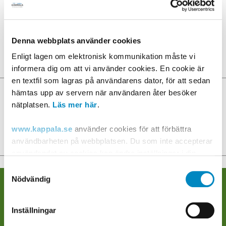
omvärldsanalys, investeringsplaner samt strategier
och handlingsplaner som ska leda fram till att
förbundets fem övergripande mål nås.
Denna webbplats använder cookies
Budget 2020 med verksamhetsplan 2021-2022
(pdf-
Enligt lagen om elektronisk kommunikation måste vi
fil, öppnas i ny flik)
informera dig om att vi använder cookies. En cookie är
en textfil som lagras på användarens dator, för att sedan
Dela sidan
hämtas upp av servern när användaren åter besöker
nätplatsen.
Läs mer här
.
Facebook
www.kappala.se
använder cookies för att förbättra
LinkedIn
användbarheten på webbplatsen. Du som inte accepterar
användandet av cookies kan ändra inställningar i din
webbläsare så att den tillåter cookies eller via "Läs mer
Samtyckesval
länken" ovan.
Nödvändig
Följ oss på sociala medier
Post- och telestyrelsen, som är tillsynsmyndighet på
Inställningar
området, lämnar ytterligare information om cookies på
Facebook
Instagram
LinkedIn
sin
webbplats
.