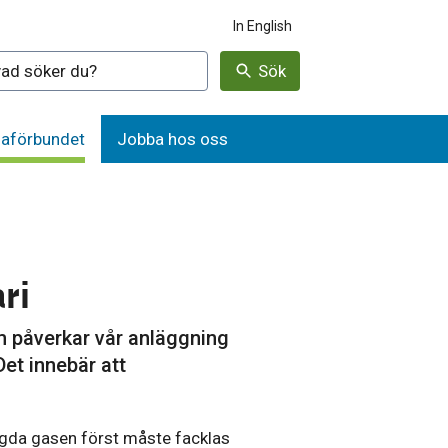
In English
denna webbplatsen
Sök
aförbundet
Jobba hos oss
ri
m påverkar vår anläggning
et innebär att
ängda gasen först måste facklas