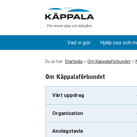
Fackling den 8 januari
Gå till huvudinnehåll
Vad vi gör
Hjälp oss och m
Du är här:
Startsida
Om Käppalaförbundet
Om Käppalaförbundet
Vårt uppdrag
Organisation
Anslagstavla