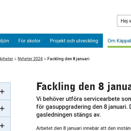
Sök på 
iljön
För skolor
Projekt och utveckling
Om Käppal
Nyheter
Nyheter 2024
Fackling den 8 januari
Fackling den 8 janua
Vi behöver utföra servicearbete so
för gasuppgradering den 8 januari. D
gasledningen stängs av.
Arbetet den 8 januari innebär att den inst