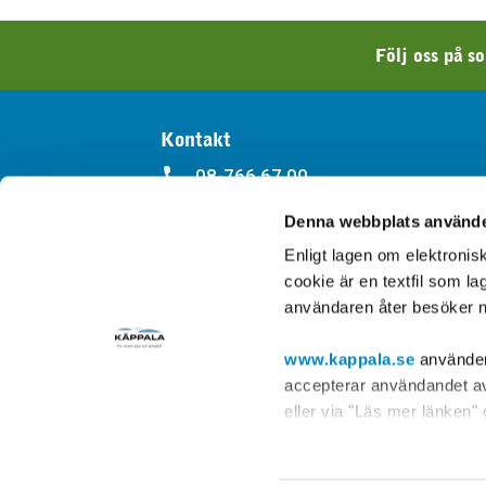
Följ oss på s
Kontakt
08-766 67 00
Denna webbplats använde
kappala@kappala.se
Enligt lagen om elektroni
Kontakt
cookie är en textfil som l
användaren åter besöker n
www.kappala.se
använder 
accepterar användandet av 
eller via "Läs mer länken"
Post- och telestyrelsen, s