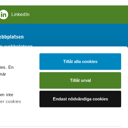
LinkedIn
bbplatsen
m webbplatsen
llgänglighet
Tillåt alla cookies
ies. En
handling av personuppgifter
 när
Tillåt urval
om inte
Endast nödvändiga cookies
ter cookies
on om