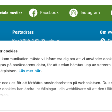
ociala medier
Facebook
Instagram
Postadress
Om we
Box 3095, 181 03 Lidingö
O
r cookies
Ti
Besöksadress
sk kommunikation måste vi informera dig om att vi använder cook
Södra Kungsvägen 315, Lidingö
Be
agras på användarens dator, för att sedan hämtas upp av servern
ätplatsen.
Läs mer här
.
Leveransadress
Gåshagaleden 6, 181 66 Lidingö
cookies för att förbättra användbarheten på webbplatsen. Du s
cookies kan ändra inställningar i din webbläsare så att den tillå
 ovan.
Hitta hit
om är tillsynsmyndighet på området, lämnar ytterligare informati