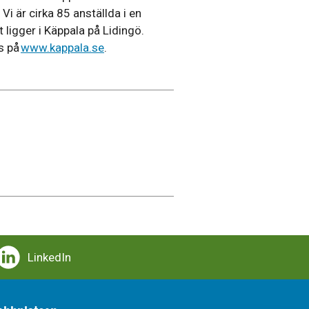
Vi är cirka 85 anställda i en
 ligger i Käppala på Lidingö.
s på
www.kappala.se
.
LinkedIn