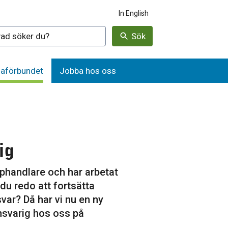
In English
denna webbplatsen
Sök
aförbundet
Jobba hos oss
ig
phandlare och har arbetat
u redo att fortsätta
var? Då har vi nu en ny
svarig hos oss på