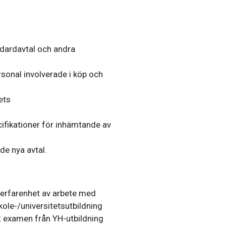
dardavtal och andra
rsonal involverade i köp och
ets
ifikationer för inhämtande av
de nya avtal.
d erfarenhet av arbete med
ole-/universitetsutbildning
ivt examen från YH-utbildning