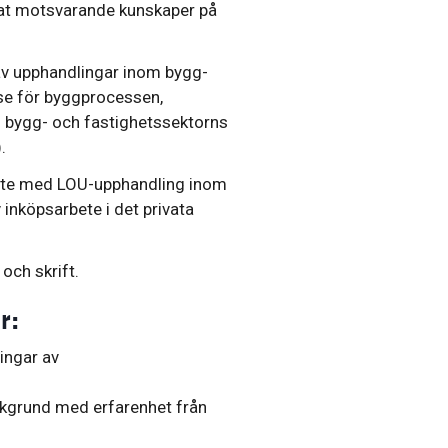
vat motsvarande kunskaper på
 av upphandlingar inom bygg-
se för byggprocessen,
 bygg- och fastighetssektorns
.
rbete med LOU-upphandling inom
v inköpsarbete i det privata
och skrift.
r:
ingar av
akgrund med erfarenhet från