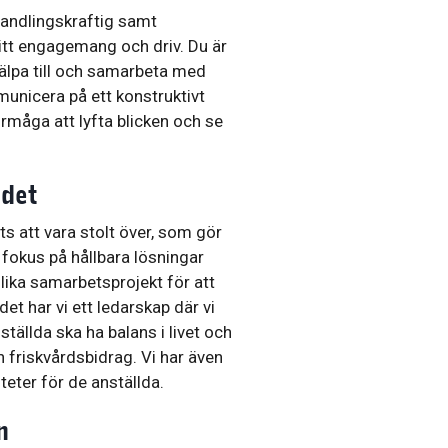
 handlingskraftig samt
ditt engagemang och driv. Du är
älpa till och samarbeta med
unicera på ett konstruktivt
rmåga att lyfta blicken och se
ndet
s att vara stolt över, som gör
r fokus på hållbara lösningar
lika samarbetsprojekt för att
et har vi ett ledarskap där vi
nställda ska ha balans i livet och
h friskvårdsbidrag. Vi har även
teter för de anställda.
n