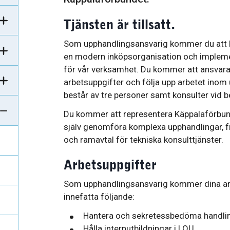
Tjänsten är tillsatt.
Som upphandlingsansvarig kommer du att l
en modern inköpsorganisation och impleme
för vår verksamhet. Du kommer att ansvara 
arbetsuppgifter och följa upp arbetet ino
består av tre personer samt konsulter vid b
Du kommer att representera Käppalaförbund
själv genomföra komplexa upphandlingar, f
och ramavtal för tekniska konsulttjänster.
Arbetsuppgifter
Som upphandlingsansvarig kommer dina arb
innefatta följande:
Hantera och sekretessbedöma handlin
Hålla internutbildningar i LOU.