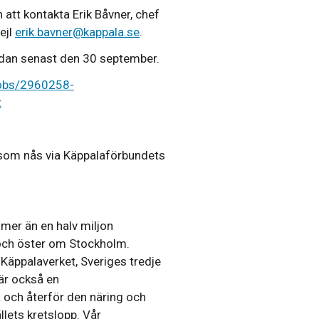
att kontakta Erik Båvner, chef
ejl
erik.bavner@kappala.se
.
dan senast den 30 september.
jobs/2960258-
t
 som nås via Käppalaförbundets
mer än en halv miljon
ch öster om Stockholm.
 Käppalaverket, Sveriges tredje
är också en
a och återför den näring och
llets kretslopp. Vår