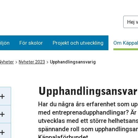
Sök på 
iljön
För skolor
Projekt och utveckling
Om Käppal
Nyheter
Nyheter 2023
Upphandlingsansvarig
Upphandlingsansvar
Har du några års erfarenhet som up
med entreprenadupphandlingar? Är d
utvecklas med ett större helhetsans
spännande roll som upphandlingsan
Käppalaförbundet.