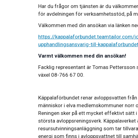
Har du frågor om tjänsten är du välkommen 
för avdelningen för verksamhetsstöd, på m
Välkommen med din ansökan via länken ne
https://kappalaforbundet.teamtailor.com/
upphandlingsansvarig-till-kappalaforbunde
Varmt välkommen med din ansökan!
Facklig representant är Tomas Pettersson
växel 08-766 67 00.
Käppalaförbundet renar avloppsvatten från 
människor i elva medlemskommuner norr o
Reningen sker på ett mycket effektivt sätt i
största avloppsreningsverk. Käppalaverket 
resursutvinningsanläggning som tar tillvar
energi som finns i avloppsvattnet till samhä