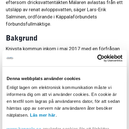
eftersom dricksvattentäkten Mälaren avlastas från ett
utsläpp av renat avloppsvatten, säger Lars-Erik
Salminen, ordförande i Käppalaförbundets
förbundsfullmäktige.
Bakgrund
Knivsta kommun inkom i maj 2017 med en förfrågan
om att påbörja en utredning om en möjlig anslutning
till Käppalaförbundet. Frågan har därefter utretts
avseende tekniska, miljömässiga, juridiska och
ekonomiska utgångspunkter. Utredningen visar att det
Denna webbplats använder cookies
inte finns några hinder för en anslutning.
Enligt lagen om elektronisk kommunikation måste vi
informera dig om att vi använder cookies. En cookie är
En anslutning är positiv från ekonomisk synvinkel då
en textfil som lagras på användarens dator, för att sedan
den innebär att fler abonnenter delar på de fasta
hämtas upp av servern när användaren åter besöker
kostnaderna, vilket leder till att nettokostnaden för
nätplatsen.
Läs mer här
.
den enskilde abonnenten blir lägre. Fler abonnenter
innebär visserligen en tidigareläggning av
www.kappala.se
använder cookies för att förbättra