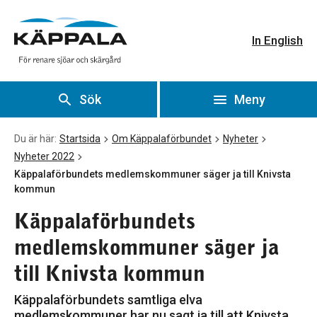
Käppalaförbundets medlemskommuner säger ja till Knivst
Gå till huvudinnehåll
In English
Sök
Meny
Du är här:
Startsida
Om Käppalaförbundet
Nyheter
Nyheter 2022
Käppalaförbundets medlemskommuner säger ja till Knivsta
kommun
Käppalaförbundets
medlemskommuner säger ja
till Knivsta kommun
Käppalaförbundets samtliga elva
medlemskommuner har nu sagt ja till att Knivsta