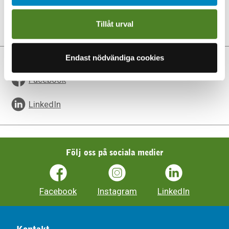
Andreas Thunberg, VD
Telefon 08-766 67 00 (vxl). E-post:
Tillåt urval
andreas.thunberg@kappala.se
Endast nödvändiga cookies
Dela sidan
Facebook
LinkedIn
Följ oss på sociala medier
Facebook
Instagram
LinkedIn