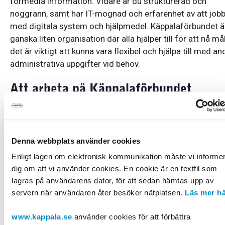
förmedla information. Vidare är du strukturerad och
noggrann, samt har IT-mognad och erfarenhet av att job
med digitala system och hjälpmedel. Käppalaförbundet ä
ganska liten organisation där alla hjälper till för att nå mål
det är viktigt att kunna vara flexibel och hjälpa till med an
administrativa uppgifter vid behov.
Att arbeta på Käppalaförbundet
Käppalaförbundet erbjuder dig en arbetsplats att vara sto
över, som gör en verklig insats för miljön varje dag. Vi ha
fokus på hållbara lösningar och miljömedvetenhet och
Denna webbplats använder cookies
arbetar aktivt i olika samarbetsprojekt för att utveckla tek
och miljö. På Käppalaförbundet har vi ett ledarskap där vi 
Enligt lagen om elektronisk kommunikation måste vi informe
dig om att vi använder cookies. En cookie är en textfil som
på frihet under ansvar. Vi vill att våra anställda ska ha bal
lagras på användarens dator, för att sedan hämtas upp av
livet och erbjuder därför flextid, friskvårdstimme,
servern när användaren åter besöker nätplatsen.
Läs mer h
friskvårdsbidrag och tillgång till vårt eget gym. Vi har äv
aktiv personalförening som ordnar aktiviteter för de
www.kappala.se
använder cookies för att förbättra
anställda.