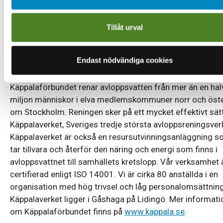
löpande så skicka därför in din ansökan så snart som möj
dock senast den 30 november.
Tillåt urval
Facklig representant är Tomas Pettersson som nås via
Käppalaförbundets växel 08-766 67 00.
Endast nödvändiga cookies
Om Käppalaförbundet
Käppalaförbundet renar avloppsvatten från mer än en hal
miljon människor i elva medlemskommuner norr och öst
om Stockholm. Reningen sker på ett mycket effektivt sätt
Käppalaverket, Sveriges tredje största avloppsreningsver
Käppalaverket är också en resursutvinningsanläggning 
tar tillvara och återför den näring och energi som finns i
avloppsvattnet till samhällets kretslopp. Vår verksamhet 
certifierad enligt ISO 14001. Vi är cirka 80 anställda i en
organisation med hög trivsel och låg personalomsättning
Käppalaverket ligger i Gåshaga på Lidingö. Mer informati
om Käppalaförbundet finns på
www.kappala.se
.