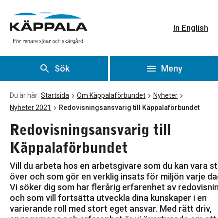
Redovisningsansvarig till Käppalaförbundet
Gå till huvudinnehåll
In English
Sök
Meny
Du är här:
Startsida
Om Käppalaförbundet
Nyheter
Nyheter 2021
Redovisningsansvarig till Käppalaförbundet
Redovisningsansvarig till
Käppalaförbundet
Vill du arbeta hos en arbetsgivare som du kan vara st
över och som gör en verklig insats för miljön varje d
Vi söker dig som har flerårig erfarenhet av redovisni
och som vill fortsätta utveckla dina kunskaper i en
varierande roll med stort eget ansvar. Med rätt driv,