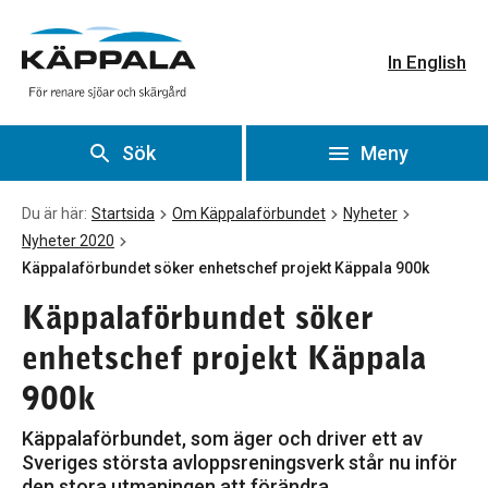
Käppalaförbundet söker enhetschef projekt Käppala 900k
Gå till huvudinnehåll
In English
Sök
Meny
Du är här:
Startsida
Om Käppalaförbundet
Nyheter
Nyheter 2020
Käppalaförbundet söker enhetschef projekt Käppala 900k
Käppalaförbundet söker
enhetschef projekt Käppala
900k
Käppalaförbundet, som äger och driver ett av
Sveriges största avloppsreningsverk står nu inför
den stora utmaningen att förändra