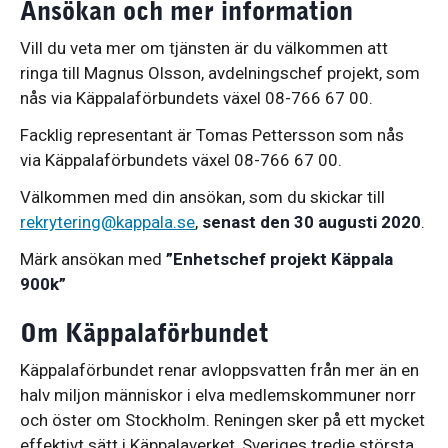
Ansökan och mer information
Vill du veta mer om tjänsten är du välkommen att
ringa till Magnus Olsson, avdelningschef projekt, som
nås via Käppalaförbundets växel 08-766 67 00.
Facklig representant är Tomas Pettersson som nås
via Käppalaförbundets växel 08-766 67 00.
Välkommen med din ansökan, som du skickar till
rekrytering@kappala.se
,
senast den 30 augusti 2020
.
Märk ansökan med
”Enhetschef projekt Käppala
900k”
Om Käppalaförbundet
Käppalaförbundet renar avloppsvatten från mer än en
halv miljon människor i elva medlemskommuner norr
och öster om Stockholm. Reningen sker på ett mycket
effektivt sätt i Käppalaverket, Sveriges tredje största