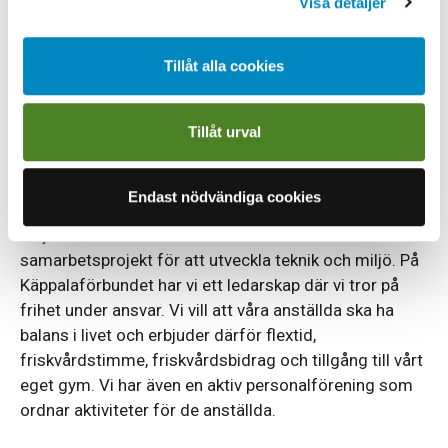
Visa detaljer
Vi förutsätter att du har god administrativ kunskap
och kan kommunicera mycket väl på svenska i tal och
Tillåt alla cookies
skrift.
Att arbeta på Käppalaförbundet
Tillåt urval
Käppalaförbundet erbjuder dig en arbetsplats att vara
stolt över, som gör en verklig insats för miljön varje
Endast nödvändiga cookies
dag. Vi har fokus på hållbara lösningar och
miljömedvetenhet och arbetar aktivt i olika
samarbetsprojekt för att utveckla teknik och miljö. På
Käppalaförbundet har vi ett ledarskap där vi tror på
frihet under ansvar. Vi vill att våra anställda ska ha
balans i livet och erbjuder därför flextid,
friskvårdstimme, friskvårdsbidrag och tillgång till vårt
eget gym. Vi har även en aktiv personalförening som
ordnar aktiviteter för de anställda.