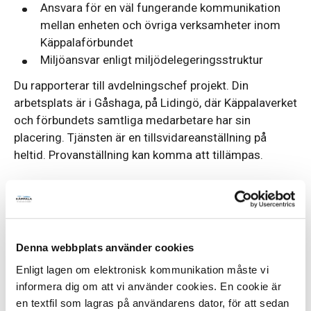
Ansvara för en väl fungerande kommunikation
mellan enheten och övriga verksamheter inom
Käppalaförbundet
Miljöansvar enligt miljödelegeringsstruktur
Du rapporterar till avdelningschef projekt. Din
arbetsplats är i Gåshaga, på Lidingö, där Käppalaverket
och förbundets samtliga medarbetare har sin
placering. Tjänsten är en tillsvidareanställning på
heltid. Provanställning kan komma att tillämpas.
Din profil
Vi söker dig som har relevant högskole- eller
civilingenjörsexamen alternativt gedigen erfarenhet
Denna webbplats använder cookies
från en liknande chefsroll. Du behöver ha goda
kunskaper och flerårig erfarenhet inom projektarbete
Enligt lagen om elektronisk kommunikation måste vi
eller utveckling och en generellt bred teknisk
informera dig om att vi använder cookies. En cookie är
förståelse.
en textfil som lagras på användarens dator, för att sedan