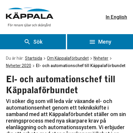
El- och automationschef till Käppalaförbundet
Gå till huvudinnehåll
In English
Sök
Meny
Du är här:
Startsida
Om Käppalaförbundet
Nyheter
Nyheter 2020
El- och automationschef till Käppalaförbundet
El- och automationschef till
Käppalaförbundet
Vi söker dig som vill leda vår växande el- och
automationsenhet genom ett teknikskifte i
samband med att Käppalaförbundet ställer om sin
reningsprocess med nya skarpare krav på
elanläggning och automationssystem. Vi erbjuder