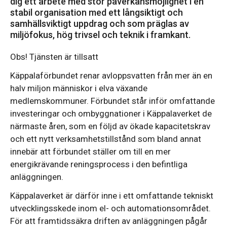
dig ett arbete med stor påverkansmöjlighet i en
stabil organisation med ett långsiktigt och
samhällsviktigt uppdrag och som präglas av
miljöfokus, hög trivsel och teknik i framkant.
Obs! Tjänsten är tillsatt
Käppalaförbundet renar avloppsvatten från mer än en
halv miljon människor i elva växande
medlemskommuner. Förbundet står inför omfattande
investeringar och ombyggnationer i Käppalaverket de
närmaste åren, som en följd av ökade kapacitetskrav
och ett nytt verksamhetstillstånd som bland annat
innebär att förbundet ställer om till en mer
energikrävande reningsprocess i den befintliga
anläggningen.
Käppalaverket är därför inne i ett omfattande tekniskt
utvecklingsskede inom el- och automationsområdet.
För att framtidssäkra driften av anläggningen pågår