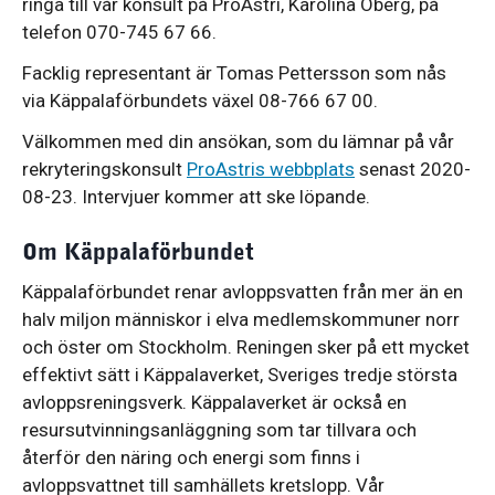
ringa till vår konsult på ProAstri, Karolina Öberg, på
telefon 070-745 67 66.
Facklig representant är Tomas Pettersson som nås
via Käppalaförbundets växel 08-766 67 00.
Välkommen med din ansökan, som du lämnar på vår
rekryteringskonsult
ProAstris webbplats
senast 2020-
08-23. Intervjuer kommer att ske löpande.
Om Käppalaförbundet
Käppalaförbundet renar avloppsvatten från mer än en
halv miljon människor i elva medlemskommuner norr
och öster om Stockholm. Reningen sker på ett mycket
effektivt sätt i Käppalaverket, Sveriges tredje största
avloppsreningsverk. Käppalaverket är också en
resursutvinningsanläggning som tar tillvara och
återför den näring och energi som finns i
avloppsvattnet till samhällets kretslopp. Vår