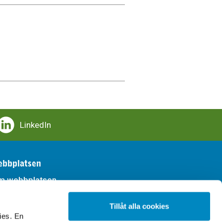
LinkedIn
bbplatsen
m webbplatsen
llgänglighet
Tillåt alla cookies
ies. En