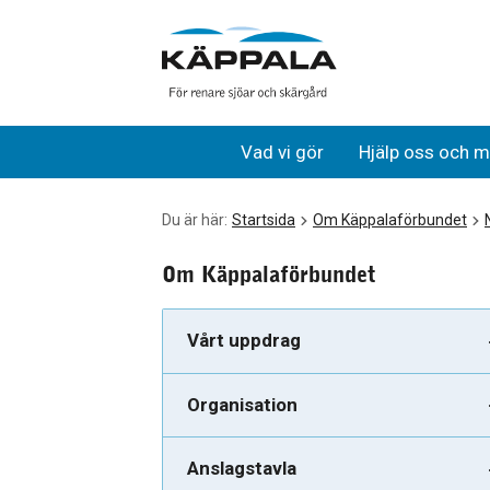
Skräp i avloppet kostar mer än 1 miljon kronor per år
Gå till huvudinnehåll
Vad vi gör
Hjälp oss och m
Du är här:
Startsida
Om Käppalaförbundet
Om Käppalaförbundet
Vårt uppdrag
Organisation
Anslagstavla