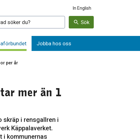
In English
denna webbplatsen
Sök
aförbundet
Jobba hos oss
or per år
star mer än 1
 skräp i rensgallren i
erk Käppalaverket.
lt i kommunernas