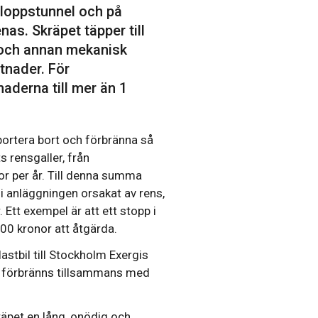
vloppstunnel och på
as. Skräpet täpper till
 och annan mekanisk
tnader. För
aderna till mer än 1
ortera bort och förbränna så
s rensgaller, från
nor per år. Till denna summa
i anläggningen orsakat av rens,
. Ett exempel är att ett stopp i
00 kronor att åtgärda.
stbil till Stockholm Exergis
t förbränns tillsammans med
räpet en lång, onödig och