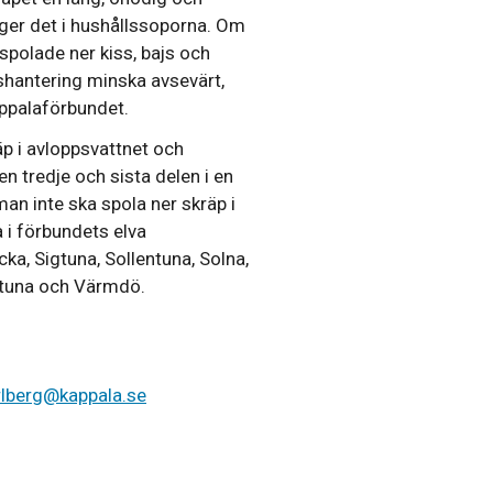
r det i hushållssoporna. Om
spolade ner kiss, bajs och
nshantering minska avsevärt,
ppalaförbundet.
p i avloppsvattnet och
n tredje och sista delen i en
n inte ska spola ner skräp i
a i förbundets elva
, Sigtuna, Sollentuna, Solna,
ntuna och Värmdö.
rlberg@kappala.se