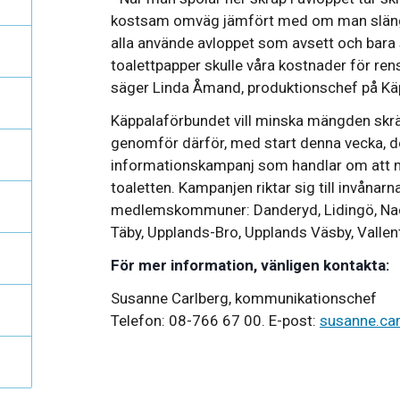
kostsam omväg jämfört med om man slänge
alla använde avloppet som avsett och bara 
toalettpapper skulle våra kostnader för re
säger Linda Åmand, produktionschef på Kä
Käppalaförbundet vill minska mängden skrä
genomför därför, med start denna vecka, de
informationskampanj som handlar om att ma
toaletten. Kampanjen riktar sig till invånarn
medlemskommuner: Danderyd, Lidingö, Nacka
Täby, Upplands-Bro, Upplands Väsby, Valle
För mer information, vänligen kontakta:
Susanne Carlberg, kommunikationschef
Telefon: 08-766 67 00. E-post:
susanne.ca