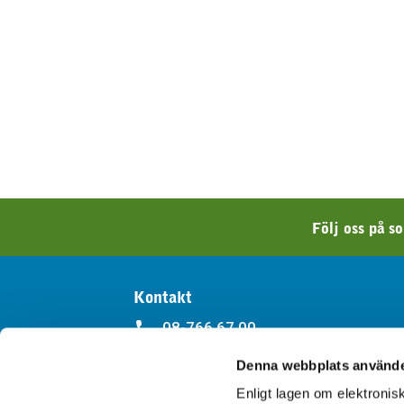
Följ oss på s
Kontakt
08-766 67 00
Denna webbplats använde
kappala@kappala.se
Enligt lagen om elektroni