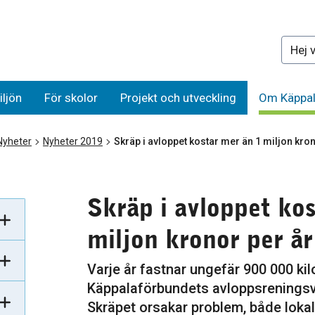
Sök på 
iljön
För skolor
Projekt och utveckling
Om Käppal
Nyheter
Nyheter 2019
Skräp i avloppet kostar mer än 1 miljon kron
Skräp i avloppet ko
miljon kronor per år
Varje år fastnar ungefär 900 000 kilo
Käppalaförbundets avloppsreningsv
Skräpet orsakar problem, både loka