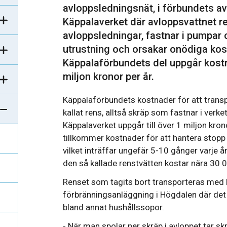
avloppsledningsnät, i förbundets a
Käppalaverket där avloppsvattnet ren
avloppsledningar, fastnar i pumpar
utrustning och orsakar onödiga kos
Käppalaförbundets del uppgår kostn
miljon kronor per år.
Käppalaförbundets kostnader för att transp
kallat rens, alltså skräp som fastnar i verket
Käppalaverket uppgår till över 1 miljon kro
tillkommer kostnader för att hantera stopp 
vilket inträffar ungefär 5-10 gånger varje år
den så kallade renstvätten kostar nära 30 0
Renset som tagits bort transporteras med la
förbränningsanläggning i Högdalen där de
bland annat hushållssopor.
- När man spolar ner skräp i avloppet tar sk