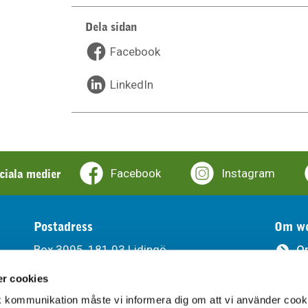
Dela sidan
Facebook
LinkedIn
ociala medier
Facebook
Instagram
Postadress
Om we
Box 3095, 181 03 Lidingö
O
r cookies
Ti
Besöksadress
sk kommunikation måste vi informera dig om att vi använder cook
Södra Kungsvägen 315, Lidingö