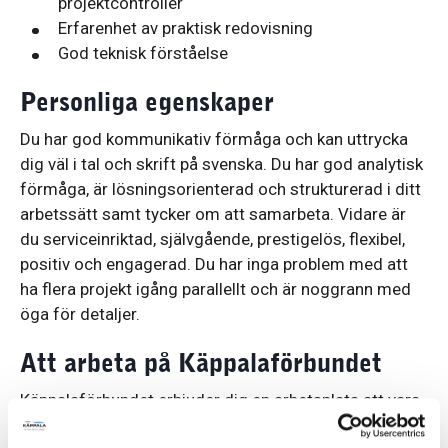
projektcontroller
Erfarenhet av praktisk redovisning
God teknisk förståelse
Personliga egenskaper
Du har god kommunikativ förmåga och kan uttrycka
dig väl i tal och skrift på svenska. Du har god analytisk
förmåga, är lösningsorienterad och strukturerad i ditt
arbetssätt samt tycker om att samarbeta. Vidare är
du serviceinriktad, självgående, prestigelös, flexibel,
positiv och engagerad. Du har inga problem med att
ha flera projekt igång parallellt och är noggrann med
öga för detaljer.
Att arbeta på Käppalaförbundet
Käppalaförbundet erbjuder dig en arbetsplats att vara
stolt över, som gör en verklig insats för miljön varje