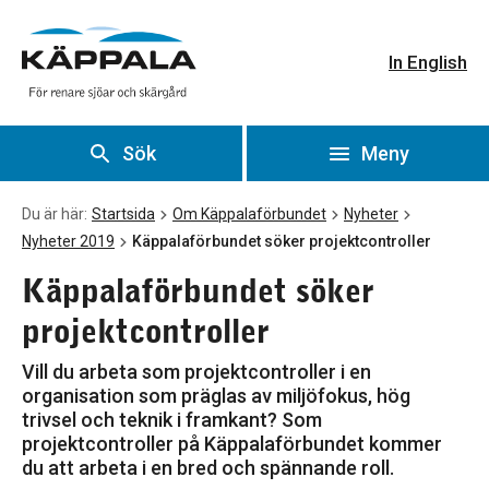
Käppalaförbundet söker projektcontroller
Gå till huvudinnehåll
In English
Sök
Meny
Du är här:
Startsida
Om Käppalaförbundet
Nyheter
Nyheter 2019
Käppalaförbundet söker projektcontroller
Käppalaförbundet söker
projektcontroller
Vill du arbeta som projektcontroller i en
organisation som präglas av miljöfokus, hög
trivsel och teknik i framkant? Som
projektcontroller på Käppalaförbundet kommer
du att arbeta i en bred och spännande roll.