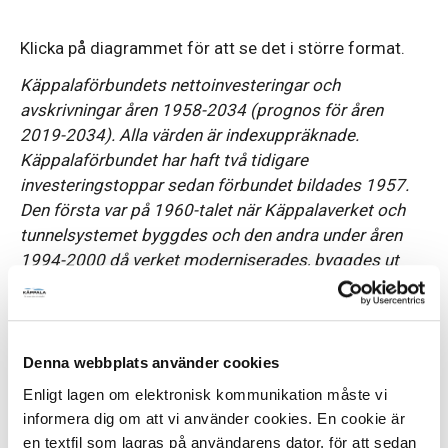
Klicka på diagrammet för att se det i större format.
Käppalaförbundets nettoinvesteringar och
avskrivningar åren 1958-2034 (prognos för åren
2019-2034). Alla värden är indexuppräknade.
Käppalaförbundet har haft två tidigare
investeringstoppar sedan förbundet bildades 1957.
Den första var på 1960-talet när Käppalaverket och
tunnelsystemet byggdes och den andra under åren
1994-2000 då verket moderniserades, byggdes ut
och kväverening infördes. Framöver väntas två toppar
till. Dels en topp den närmaste 7-årsperioden då
Käppalaverket måste anpassas för att klara skärpta
utsläppsvillkor, kapaciteten behöver ökas och
Denna webbplats använder cookies
renoveringar genomföras. Dels längre fram i tiden då
Enligt lagen om elektronisk kommunikation måste vi
det förväntas att läkemedelsrening införs och
informera dig om att vi använder cookies. En cookie är
slamhanteringen måste ses över.
en textfil som lagras på användarens dator, för att sedan