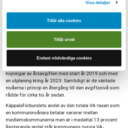
Visa detaljer
få sina invånares avloppsvatten renat i Käppalaverket
har under en lång period legat på en stabil nivå och är i
jämförelse med övriga landet låg. Även den totala VA-
Tillåt alla cookies
taxan, där även dricksvatten och övrig VA-verksamhet
ingår, är i jämförelse med övriga landet låg. Den
Tillåt urval
varierar mellan kommunerna men är i medeltal cirka
75 procent av den genomsnittliga avgiften för VA i
1)
Sverige år 2018.
Endast nödvändiga cookies
På grund av rådande investeringsläge krävs nu
höjningar av årsavgiften med start år 2019 och med
en utplaning kring år 2023. Samtidigt är de väntade
nivåerna i princip en återgång till den avgiftsnivå som
rådde för cirka tio år sedan.
Käppalaförbundets andel av den totala VA-taxan som
en kommuninvånare betalar varierar mellan
medlemskommunerna men är i medeltal 13 procent.
Resterande andel står kommunens övriga VA-