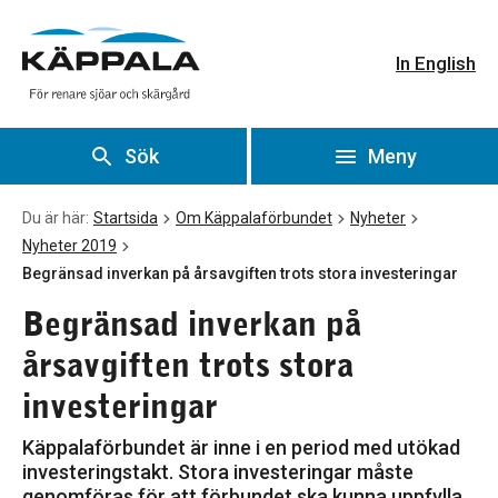
Begränsad inverkan på årsavgiften trots stora investeringar
Gå till huvudinnehåll
In English
Sök
Meny
Du är här:
Startsida
Om Käppalaförbundet
Nyheter
Nyheter 2019
Begränsad inverkan på årsavgiften trots stora investeringar
Begränsad inverkan på
årsavgiften trots stora
investeringar
Käppalaförbundet är inne i en period med utökad
investeringstakt. Stora investeringar måste
genomföras för att förbundet ska kunna uppfylla