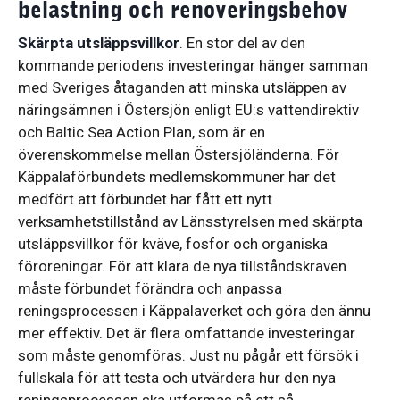
belastning och renoveringsbehov
Skärpta utsläppsvillkor
. En stor del av den
kommande periodens investeringar hänger samman
med Sveriges åtaganden att minska utsläppen av
näringsämnen i Östersjön enligt EU:s vattendirektiv
och Baltic Sea Action Plan, som är en
överenskommelse mellan Östersjöländerna. För
Käppalaförbundets medlemskommuner har det
medfört att förbundet har fått ett nytt
verksamhetstillstånd av Länsstyrelsen med skärpta
utsläppsvillkor för kväve, fosfor och organiska
föroreningar. För att klara de nya tillståndskraven
måste förbundet förändra och anpassa
reningsprocessen i Käppalaverket och göra den ännu
mer effektiv. Det är flera omfattande investeringar
som måste genomföras. Just nu pågår ett försök i
fullskala för att testa och utvärdera hur den nya