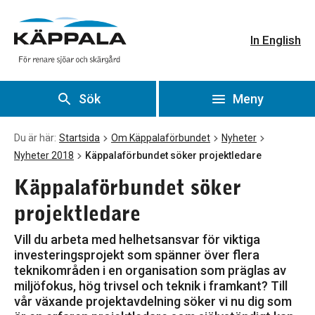
Käppalaförbundet söker projektledare
Gå till huvudinnehåll
In English
Sök
Meny
Du är här:
Startsida
Om Käppalaförbundet
Nyheter
Nyheter 2018
Käppalaförbundet söker projektledare
Käppalaförbundet söker
projektledare
Vill du arbeta med helhetsansvar för viktiga
investeringsprojekt som spänner över flera
teknikområden i en organisation som präglas av
miljöfokus, hög trivsel och teknik i framkant? Till
vår växande projektavdelning söker vi nu dig som