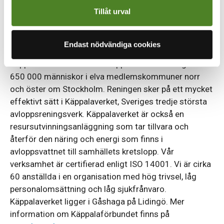
senast den 19 augusti
. Intervjuer kommer att ske
Tillåt urval
under augusti månad.
Om Käppalaförbundet
Endast nödvändiga cookies
Käppalaförbundet renar avloppsvatten från ungefär
650 000 människor i elva medlemskommuner norr
och öster om Stockholm. Reningen sker på ett mycket
effektivt sätt i Käppalaverket, Sveriges tredje största
avloppsreningsverk. Käppalaverket är också en
resursutvinningsanläggning som tar tillvara och
återför den näring och energi som finns i
avloppsvattnet till samhällets kretslopp. Vår
verksamhet är certifierad enligt ISO 14001. Vi är cirka
60 anställda i en organisation med hög trivsel, låg
personalomsättning och låg sjukfrånvaro.
Käppalaverket ligger i Gåshaga på Lidingö. Mer
information om Käppalaförbundet finns på