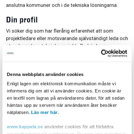
anslutna kommuner och i de tekniska lösningarna.
Din profil
Vi söker dig som har flerårig erfarenhet att som
projektledare eller motsvarande självständigt leda och
styra komplexa tekniska projekt. Du bör ha en
ingenjörsutbildning på minst högskolenivå med
inriktning VA-teknik eller maskinteknik alternativt
utbildning och erfarenhet från anläggningsbranschen.
Denna webbplats använder cookies
Projektledarutbildning, kunskaper om
entreprenadjuridik, erfarenhet av upphandling och
Enligt lagen om elektronisk kommunikation måste vi
förhandlingsvana är relevant bakgrund för tjänsten. Vi
informera dig om att vi använder cookies. En cookie är
tycker också att det är viktigt att du kan uttrycka dig
en textfil som lagras på användarens dator, för att sedan
väl i tal och skrift.
hämtas upp av servern när användaren åter besöker
nätplatsen.
Läs mer här
.
Det här är rätt arbete för dig som är en erfaren och
självständig person. Du gillar att vara med och
www.kappala.se
använder cookies för att förbättra
utforma uppdragen och har god förmåga att planera
användbarheten på webbplatsen. Du som inte accepterar