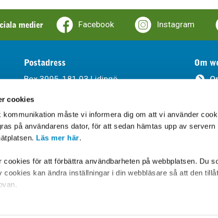
ociala medier
Facebook
Instagram
Postadress
Om we
Box 3095, 181 03 Lidingö
O
r cookies
Ti
Besöksadress
sk kommunikation måste vi informera dig om att vi använder cook
Södra Kungsvägen 315, Lidingö
Be
agras på användarens dator, för att sedan hämtas upp av servern
ätplatsen.
Läs mer här
.
Leveransadress
Gåshagaleden 6, 181 66 Lidingö
cookies för att förbättra användbarheten på webbplatsen. Du s
cookies kan ändra inställningar i din webbläsare så att den tillå
 ovan.
Hitta hit
om är tillsynsmyndighet på området, lämnar ytterligare informati