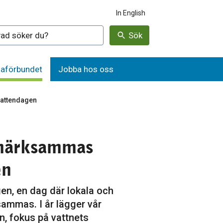
In English
denna webbplatsen
Sök
aförbundet
Jobba hos oss
vattendagen
pmärksammas
en
en, en dag där lokala och
ammas. I år lägger vår
n, fokus på vattnets