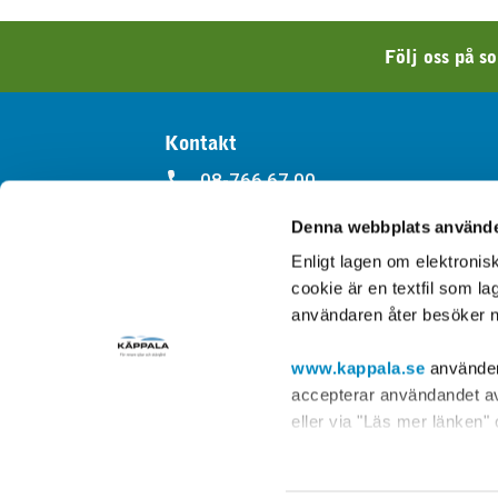
Följ oss på s
Kontakt
08-766 67 00
Denna webbplats använde
kappala@kappala.se
Enligt lagen om elektroni
Kontakt
cookie är en textfil som l
användaren åter besöker n
www.kappala.se
använder 
accepterar användandet av 
eller via "Läs mer länken"
Post- och telestyrelsen, s