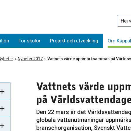
Sök på 
iljön
För skolor
Projekt och utveckling
Om Käppal
Nyheter
Nyheter 2017
Vattnets värde uppmärksammas på Världs
Vattnets värde up
på Världsvattendag
Den 22 mars är det Världsvattendag
globala vattenutmaningar uppmärks
branschorganisation, Svenskt Vatte