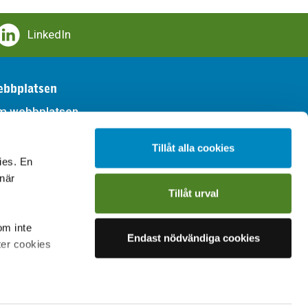
LinkedIn
bbplatsen
m webbplatsen
llgänglighet
Tillåt alla cookies
ies. En
handling av personuppgifter
 när
Tillåt urval
om inte
Endast nödvändiga cookies
ter cookies
on om