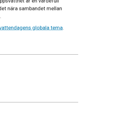
oppsvattnet är en värdefull
 det nära sambandet mellan
.
dsvattendagens globala tema
.