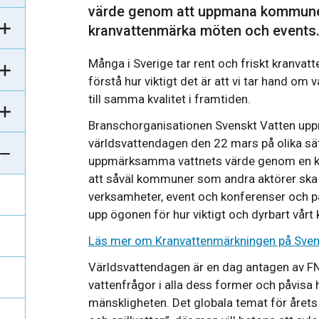
värde genom att uppmana kommuner
kranvattenmärka möten och events
Många i Sverige tar rent och friskt kranvatt
förstå hur viktigt det är att vi tar hand om 
till samma kvalitet i framtiden.
Branschorganisationen Svenskt Vatten up
världsvattendagen den 22 mars på olika sätt.
uppmärksamma vattnets värde genom en kr
att såväl kommuner som andra aktörer ska
verksamheter, event och konferenser och på så
upp ögonen för hur viktigt och dyrbart vårt 
Läs mer om Kranvattenmärkningen på Sven
Världsvattendagen är en dag antagen av FN
vattenfrågor i alla dess former och påvisa h
mänskligheten. Det globala temat för årets