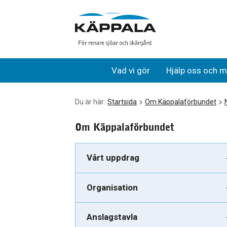
Vattnets värde uppmärksammas på Världsvattendagen
Gå till huvudinnehåll
Vad vi gör
Hjälp oss och m
Du är här:
Startsida
Om Käppalaförbundet
Om Käppalaförbundet
Vårt uppdrag
Organisation
Anslagstavla