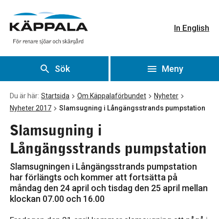
Slamsugning i Långängsstrands pumpstation
Gå till huvudinnehåll
In English
Sök
Meny
Du är här:
Startsida
Om Käppalaförbundet
Nyheter
Nyheter 2017
Slamsugning i Långängsstrands pumpstation
Slamsugning i
Långängsstrands pumpstation
Slamsugningen i Långängsstrands pumpstation
har förlängts och kommer att fortsätta på
måndag den 24 april och tisdag den 25 april mellan
klockan 07.00 och 16.00