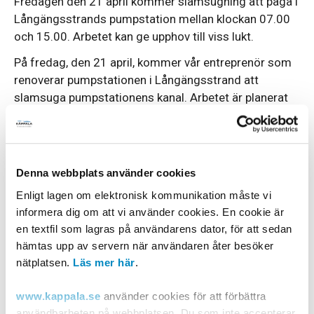
Fredagen den 21 april kommer slamsugning att pågå i
Långängsstrands pumpstation mellan klockan 07.00
och 15.00. Arbetet kan ge upphov till viss lukt.
På fredag, den 21 april, kommer vår entreprenör som
renoverar pumpstationen i Långängsstrand att
slamsuga pumpstationens kanal. Arbetet är planerat
att pågå mellan klockan 07.00 och 15.00. Under
arbetets gång finns det risk att lukt uppstår.
Slamsugningen har förlängts och kommer att
Denna webbplats använder cookies
fortsätta även på måndagen den 24 april mellan
klockan 07.00 och 16.00. Vi beklagar förseningen
Enligt lagen om elektronisk kommunikation måste vi
som beror på att läckage har upptäckts i kanalen.
informera dig om att vi använder cookies. En cookie är
en textfil som lagras på användarens dator, för att sedan
Slamsugningen av kanalen underlättar fortsatt
hämtas upp av servern när användaren åter besöker
betongarbete eftersom kanalen blir torrlagd.
nätplatsen.
Läs mer här
.
Klicka på länken för att läsa mer om
www.kappala.se
använder cookies för att förbättra
renoveringsarbetet av vår anläggning i
användbarheten på webbplatsen. Du som inte accepterar