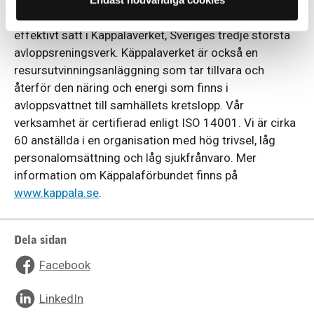
650 000 människor i elva medlemskommuner norr
och öster om Stockholm. Reningen sker på ett mycket
effektivt sätt i Käppalaverket, Sveriges tredje största
avloppsreningsverk. Käppalaverket är också en
resursutvinningsanläggning som tar tillvara och
återför den näring och energi som finns i
avloppsvattnet till samhällets kretslopp. Vår
verksamhet är certifierad enligt ISO 14001. Vi är cirka
60 anställda i en organisation med hög trivsel, låg
personalomsättning och låg sjukfrånvaro. Mer
information om Käppalaförbundet finns på
www.kappala.se
.
Dela sidan
Facebook
LinkedIn