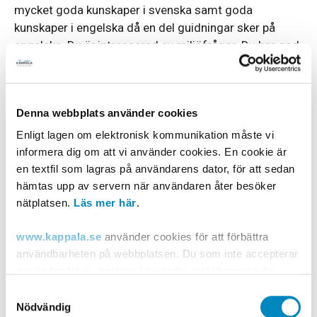
mycket goda kunskaper i svenska samt goda
kunskaper i engelska då en del guidningar sker på
engelska. Du är intresserad av miljöfrågor. Du har god
datorvana och kan hantera Officepaketet och det är
meriterande om du har erfarenhet av
webbpubliceringsverktyget EPiServer och sociala
Denna webbplats använder cookies
medier. Körkort är ett krav.
Enligt lagen om elektronisk kommunikation måste vi
Som person är
du kommunikativ och utåtriktad med
informera dig om att vi använder cookies. En cookie är
stor social kompetens. Du kan anpassa budskap och
en textfil som lagras på användarens dator, för att sedan
förmedla kunskap till olika typer av målgrupper och
hämtas upp av servern när användaren åter besöker
åldrar på ett engagerat, pedagogiskt och
nätplatsen.
Läs mer här
.
intresseväckande sätt. Du känner dig bekväm med att
tala inför grupper. Du tar ansvar, är strukturerad och
www.kappala.se
använder cookies för att förbättra
kvalitetsmedveten och inger förtroende.
användbarheten på webbplatsen. Du som inte accepterar
användandet av cookies kan ändra inställningar i din
Tjänsten är ett vikariat på två år med eventuell
webbläsare så att den tillåter cookies eller via "Läs mer
möjlighet till förlängning.
Samtyckesval
länken" ovan.
Nödvändig