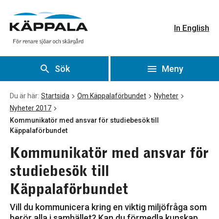
Kommunikatör med ansvar för studiebesök till Käppalaförb
Gå till huvudinnehåll
In English
Sök
Meny
Du är här:
Startsida
Om Käppalaförbundet
Nyheter
Nyheter 2017
Kommunikatör med ansvar för studiebesök till
Käppalaförbundet
Kommunikatör med ansvar för
studiebesök till
Käppalaförbundet
Vill du kommunicera kring en viktig miljöfråga som
berör alla i samhället? Kan du förmedla kunskap