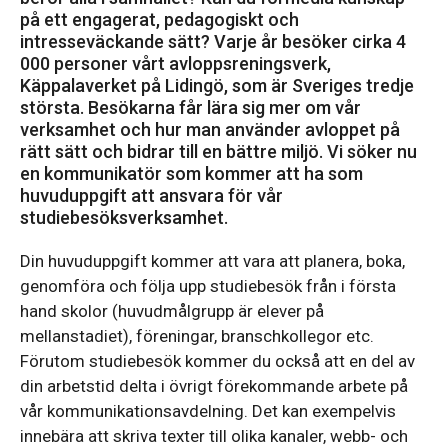
på ett engagerat, pedagogiskt och
intresseväckande sätt? Varje år besöker cirka 4
000 personer vårt avloppsreningsverk,
Käppalaverket på Lidingö, som är Sveriges tredje
största. Besökarna får lära sig mer om vår
verksamhet och hur man använder avloppet på
rätt sätt och bidrar till en bättre miljö. Vi söker nu
en kommunikatör som kommer att ha som
huvuduppgift att ansvara för vår
studiebesöksverksamhet.
Din huvuduppgift kommer att vara att planera, boka,
genomföra och följa upp studiebesök från i första
hand skolor (huvudmålgrupp är elever på
mellanstadiet), föreningar, branschkollegor etc.
Förutom studiebesök kommer du också att en del av
din arbetstid delta i övrigt förekommande arbete på
vår kommunikationsavdelning. Det kan exempelvis
innebära att skriva texter till olika kanaler, webb- och