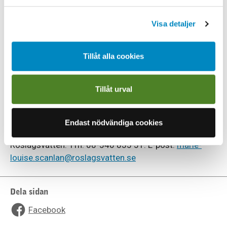
För mer information, vänligen kontakta:
Visa detaljer
Per Manhem, VD, Käppalaförbundet. Tfn: 08-766 67
00. E-post:
per.manhem@kappala.se
Tillåt alla cookies
Mikael Algvere, VD, Roslagsvatten. Tfn: 08-540 835
81. E-post:
mikael.algvere@roslagsvatten.se
Susanne Carlberg, kommunikationschef,
Tillåt urval
Käppalaförbundet. Tfn: 08-766 67 00. E-post:
susanne.carlberg@kappala.se
Endast nödvändiga cookies
Marie-Louise Scanlan, kommunikationschef,
Roslagsvatten. Tfn: 08-540 835 51. E-post:
marie-
louise.scanlan@roslagsvatten.se
Dela sidan
Facebook