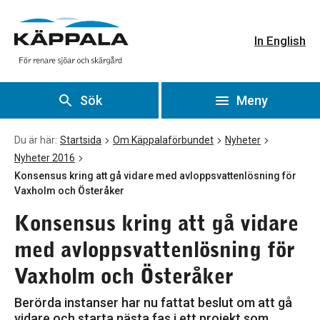
Konsensus kring att gå vidare med avloppsvattenlösning f
Gå till huvudinnehåll
In English
Sök
Meny
Du är här:
Startsida
Om Käppalaförbundet
Nyheter
Nyheter 2016
Konsensus kring att gå vidare med avloppsvattenlösning för
Vaxholm och Österåker
Konsensus kring att gå vidare
med avloppsvattenlösning för
Vaxholm och Österåker
Berörda instanser har nu fattat beslut om att gå
vidare och starta nästa fas i ett projekt som