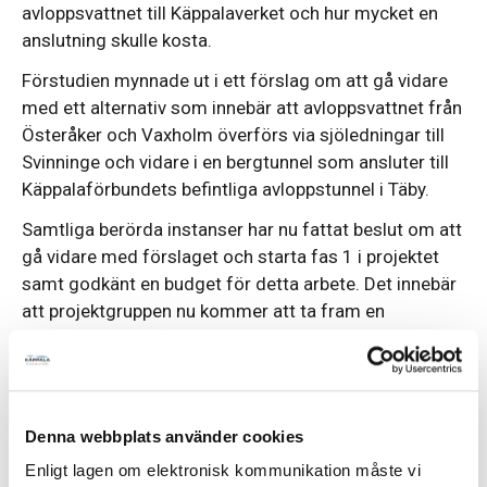
avloppsvattnet till Käppalaverket och hur mycket en
anslutning skulle kosta.
Förstudien mynnade ut i ett förslag om att gå vidare
med ett alternativ som innebär att avloppsvattnet från
Österåker och Vaxholm överförs via sjöledningar till
Svinninge och vidare i en bergtunnel som ansluter till
Käppalaförbundets befintliga avloppstunnel i Täby.
Samtliga berörda instanser har nu fattat beslut om att
gå vidare med förslaget och starta fas 1 i projektet
samt godkänt en budget för detta arbete. Det innebär
att projektgruppen nu kommer att ta fram en
systemhandling (ett dokument som beskriver teknisk
funktion och geografisk placering av anläggningarna),
genomföra förundersökningar, ta fram en
miljökonsekvensbeskrivning och en tillståndsansökan
Denna webbplats använder cookies
till Mark- och miljödomstolen samt förbereda för
Enligt lagen om elektronisk kommunikation måste vi
medlemskap för Vaxholm och Österåker i