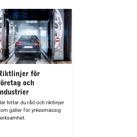
Riktlinjer för
företag och
industrier
är hittar du råd och riktlinjer
om gäller för yrkesmässig
verksamhet.