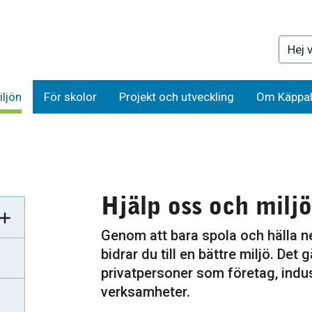
Sök på 
iljön
För skolor
Projekt och utveckling
Om Käppal
Hjälp oss och milj
Genom att bara spola och hälla ne
bidrar du till en bättre miljö. Det g
r
privatpersoner som företag, indu
verksamheter.