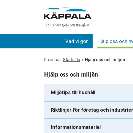
Hjälp oss och miljön
Gå till huvudinnehåll
Vad vi gör
Hjälp oss och m
Du är här:
Startsida
Hjälp oss och miljön
Hjälp oss och miljön
Miljötips till hushåll
Riktlinjer för företag och industrie
Informationsmaterial