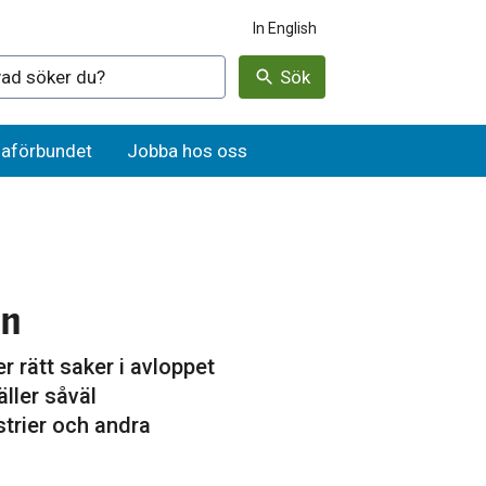
In English
denna webbplatsen
Sök
aförbundet
Jobba hos oss
ön
r rätt saker i avloppet
äller såväl
strier och andra