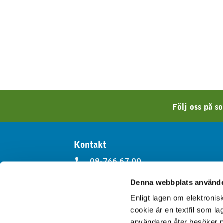
Följ oss på s
Kontakt
08-766 67 00
Denna webbplats använde
kappala@kappala.se
Enligt lagen om elektroni
Kontakt
cookie är en textfil som l
användaren åter besöker n