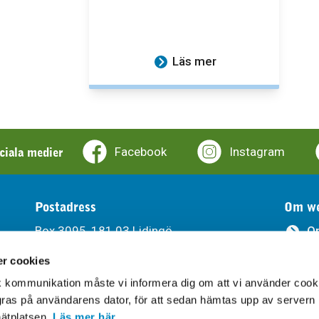
Läs mer
ociala medier
Facebook
Instagram
Postadress
Om we
Box 3095, 181 03 Lidingö
O
r cookies
Ti
Besöksadress
sk kommunikation måste vi informera dig om att vi använder cook
Södra Kungsvägen 315, Lidingö
Be
agras på användarens dator, för att sedan hämtas upp av servern
ätplatsen.
Läs mer här
.