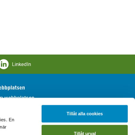
LinkedIn
bbplatsen
m webbplatsen
llgänglighet
Tillåt alla cookies
ies. En
handling av personuppgifter
 när
Tillåt urval