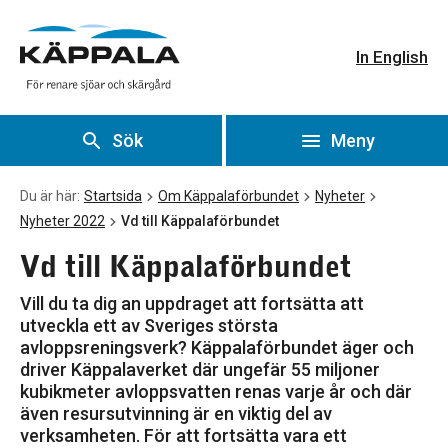
Vd till Käppalaförbundet
Gå till huvudinnehåll
In English
Sök
Meny
Du är här:
Startsida
Om Käppalaförbundet
Nyheter
Nyheter 2022
Vd till Käppalaförbundet
Vd till Käppalaförbundet
Vill du ta dig an uppdraget att fortsätta att
utveckla ett av Sveriges största
avloppsreningsverk? Käppalaförbundet äger och
driver Käppalaverket där ungefär 55 miljoner
kubikmeter avloppsvatten renas varje år och där
även resursutvinning är en viktig del av
verksamheten. För att fortsätta vara ett