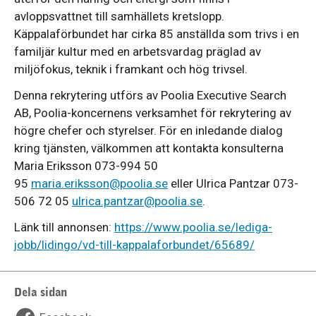
avloppsvattnet till samhällets kretslopp.
Käppalaförbundet har cirka 85 anställda som trivs i en
familjär kultur med en arbetsvardag präglad av
miljöfokus, teknik i framkant och hög trivsel.
Denna rekrytering utförs av Poolia Executive Search
AB, Poolia-koncernens verksamhet för rekrytering av
högre chefer och styrelser. För en inledande dialog
kring tjänsten, välkommen att kontakta konsulterna
Maria Eriksson 073-994 50
95
maria.eriksson@poolia.se
eller Ulrica Pantzar 073-
506 72 05
ulrica.pantzar@poolia.se
.
Länk till annonsen:
https://www.poolia.se/lediga-
jobb/lidingo/vd-till-kappalaforbundet/65689/
Dela sidan