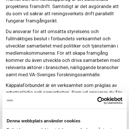
projektens framdrift. Samtidigt är det avgörande att
du som vd säkrar att reningsverkets drift parallellt
fungerar framgångsrikt.
Du ansvarar för att omsätta styrelsens och
fullmäktiges beslut i förbundets verksamhet och
utvecklar samarbetet med politiker och tjänstemän i
medlemskommunerna. För att skapa framgång
kommer du även utveckla och driva samarbeten med
relevanta aktörer i branschen, närliggande branscher
samt med VA-Sveriges forskningssamhälle.
Käppalaförbundet är en verksamhet som präglas av
arbetsglädje och samarbeten. Som vd ansvarar du för
att värna om och fortsätt utveckla den fina kultur och
värdegrund som idag råder: respekt, engagemang och
samarbete.
Denna webbplats använder cookies
Du leder din ledningsgrupp bestående av chef för