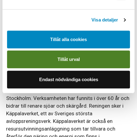
erfarenhet inom VA-området.
Meriterande är erfarenhet från kommersiell
Visa detaljer
verksamhet och av styrelsearbete samt om du har
erfarenhet av att ha arbetat i kommun. Du ska ha en
Tillåt alla cookies
relevant akademisk examen och kunna kommunicera
flytande på svenska samt ha goda kunskaper i
engelska, både i tal och skrift.
Tillåt urval
Om verksamheten
Endast nödvändiga cookies
Käppalaförbundet är ett kommunalförbund som renar
avloppsvatten åt elva kommuner norr och öster om
Stockholm. Verksamheten har funnits i över 60 år och
bidrar till renare sjöar och skärgård. Reningen sker i
Käppalaverket, ett av Sveriges största
avloppsreningsverk. Käppalaverket är också en
resursutvinningsanläggning som tar tillvara och
återför den näring och energi som finns i